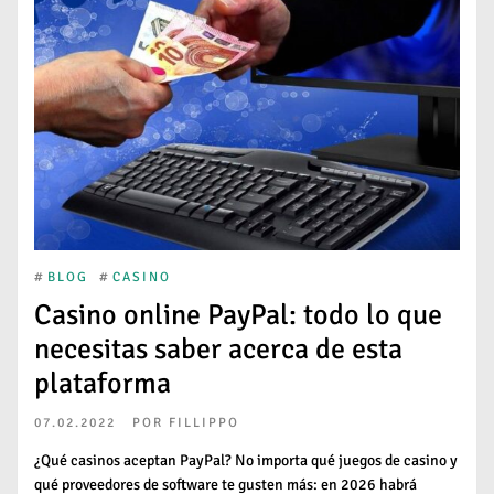
#
BLOG
#
CASINO
Casino online PayPal: todo lo que
necesitas saber acerca de esta
plataforma
07.02.2022
POR
FILLIPPO
¿Qué casinos aceptan PayPal? No importa qué juegos de casino y
qué proveedores de software te gusten más: en 2026 habrá