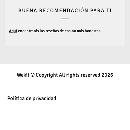
BUENA RECOMENDACIÓN PARA TI
Aquí
encontrarás las reseñas de casino más honestas
Wekit © Copyright All rights reserved 2026
Política de privacidad