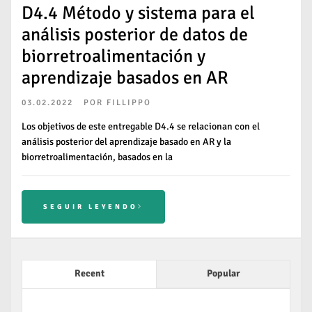
D4.4 Método y sistema para el
análisis posterior de datos de
biorretroalimentación y
aprendizaje basados en AR
03.02.2022
POR
FILLIPPO
Los objetivos de este entregable D4.4 se relacionan con el
análisis posterior del aprendizaje basado en AR y la
biorretroalimentación, basados ​​en la
SEGUIR LEYENDO
Recent
Popular