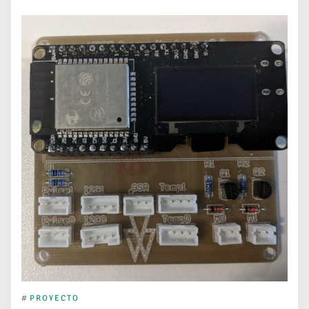
#
PROYECTO