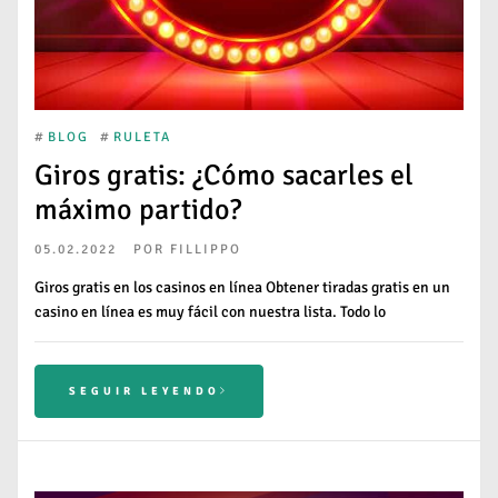
#
BLOG
#
RULETA
Giros gratis: ¿Cómo sacarles el
máximo partido?
05.02.2022
POR
FILLIPPO
Giros gratis en los casinos en línea Obtener tiradas gratis en un
casino en línea es muy fácil con nuestra lista. Todo lo
SEGUIR LEYENDO