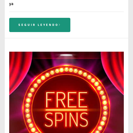
ya
SEGUIR LEYENDO