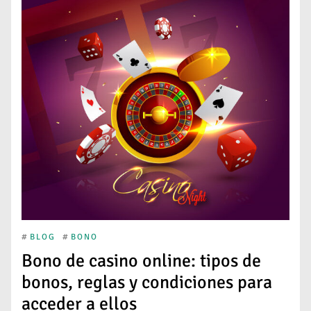
#
BLOG
#
BONO
Bono de casino online: tipos de
bonos, reglas y condiciones para
acceder a ellos