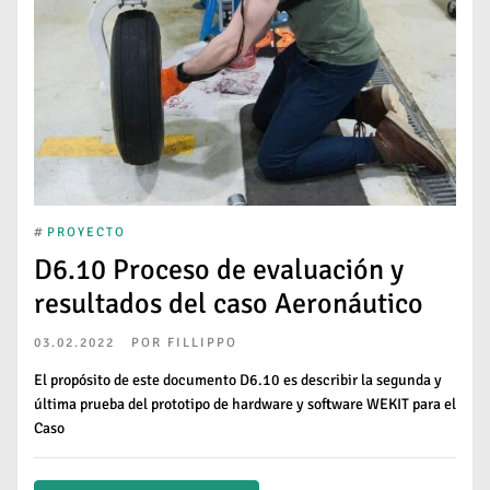
#
PROYECTO
D6.10 Proceso de evaluación y
resultados del caso Aeronáutico
03.02.2022
POR
FILLIPPO
El propósito de este documento D6.10 es describir la segunda y
última prueba del prototipo de hardware y software WEKIT para el
Caso