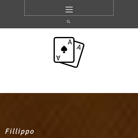
Ir
Menú
al
principal
contenido
MEJORES CASINOS
EN ESPAÑA 2026 –
LISTA COMPLETA DE
NUESTROS
EXPERTOS
JUEGA EN LOS MEJORES CASINOS EN 2026
Fillippo