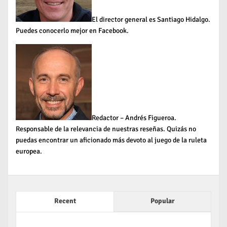
El director general es Santiago Hidalgo.
Puedes conocerlo mejor en
Facebook
.
Redactor – Andrés Figueroa.
Responsable de la relevancia de nuestras reseñas. Quizás no
puedas encontrar un aficionado más devoto al juego de la ruleta
europea.
Recent
Popular