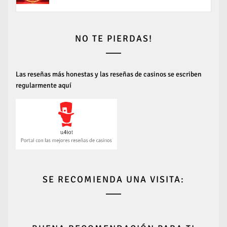
NO TE PIERDAS!
Las reseñas más honestas y las reseñas de casinos se escriben
regularmente aquí
SE RECOMIENDA UNA VISITA: