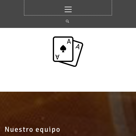
Ir
Menú
al
principal
contenido
MEJORES CASINOS
EN ESPAÑA 2026 –
LISTA COMPLETA DE
NUESTROS
EXPERTOS
JUEGA EN LOS MEJORES CASINOS EN 2026
Nuestro equipo