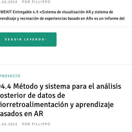
3.02.2022
POR
FILLIPPO
 WEKIT Entregable 4.5 «Sistema de visualización AR y sistema de
rendizaje y recreación de experiencias basado en AR» es un informe del
SEGUIR LEYENDO
PROYECTO
4.4 Método y sistema para el análisis
osterior de datos de
iorretroalimentación y aprendizaje
asados en AR
3.02.2022
POR
FILLIPPO