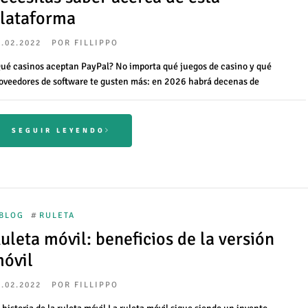
lataforma
7.02.2022
POR
FILLIPPO
ué casinos aceptan PayPal? No importa qué juegos de casino y qué
oveedores de software te gusten más: en 2026 habrá decenas de
SEGUIR LEYENDO
BLOG
#
RULETA
uleta móvil: beneficios de la versión
óvil
7.02.2022
POR
FILLIPPO