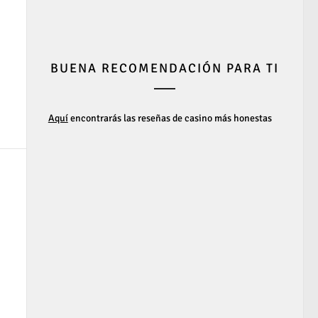
BUENA RECOMENDACIÓN PARA TI
Aquí
encontrarás las reseñas de casino más honestas