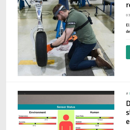
r
0
El
de
#
D
s
e