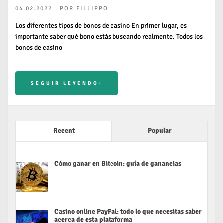
04.02.2022
POR
FILLIPPO
Los diferentes tipos de bonos de casino En primer lugar, es
importante saber qué bono estás buscando realmente. Todos los
bonos de casino
SEGUIR LEYENDO
Recent
Popular
Cómo ganar en Bitcoin: guía de ganancias
Casino online PayPal: todo lo que necesitas saber
acerca de esta plataforma