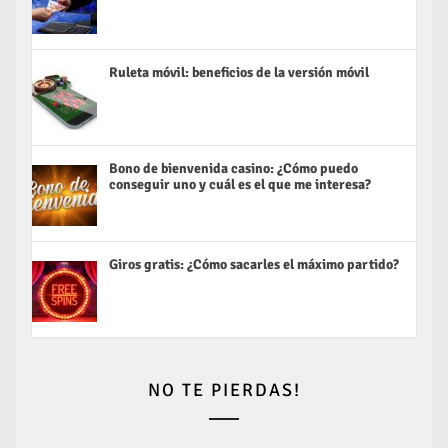
Ruleta móvil: beneficios de la versión móvil
Bono de bienvenida casino: ¿Cómo puedo
conseguir uno y cuál es el que me interesa?
Giros gratis: ¿Cómo sacarles el máximo partido?
NO TE PIERDAS!