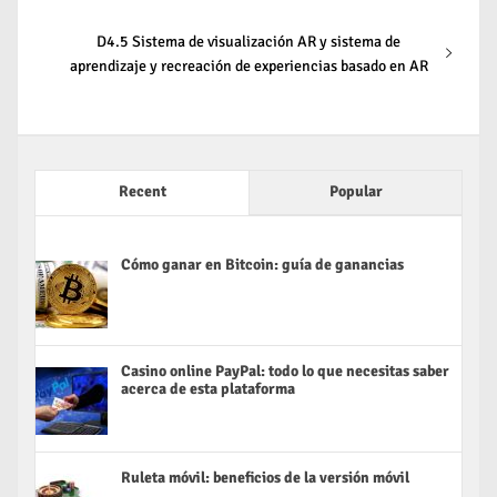
Navegación
Entrada
D4.5 Sistema de visualización AR y sistema de
de
siguiente:
aprendizaje y recreación de experiencias basado en AR
entradas
Recent
Popular
Cómo ganar en Bitcoin: guía de ganancias
Casino online PayPal: todo lo que necesitas saber
acerca de esta plataforma
Ruleta móvil: beneficios de la versión móvil