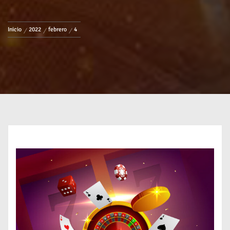
Inicio
2022
febrero
4