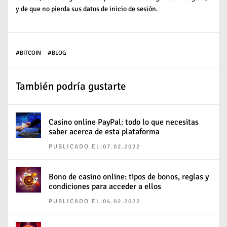
y de que no pierda sus datos de inicio de sesión.
#
BITCOIN
#
BLOG
También podría gustarte
Casino online PayPal: todo lo que necesitas
saber acerca de esta plataforma
PUBLICADO EL:07.02.2022
Bono de casino online: tipos de bonos, reglas y
condiciones para acceder a ellos
PUBLICADO EL:04.02.2022