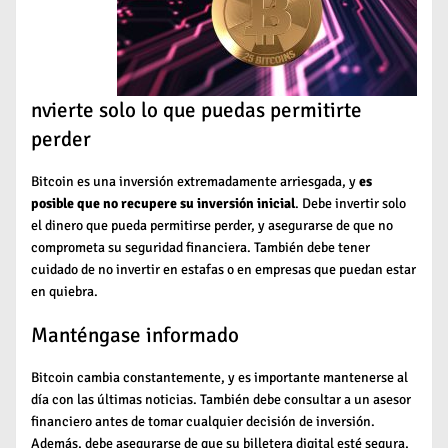
nvierte solo lo que puedas permitirte
perder
Bitcoin es una inversión extremadamente arriesgada, y
es
posible que no recupere su inversión inicial
. Debe invertir solo
el dinero que pueda permitirse perder, y asegurarse de que no
comprometa su seguridad financiera. También debe tener
cuidado de no invertir en estafas o en empresas que puedan estar
en quiebra.
Manténgase informado
Bitcoin cambia constantemente, y es importante mantenerse al
día con las últimas noticias. También debe consultar a un asesor
financiero antes de tomar cualquier decisión de inversión.
Además, debe asegurarse de que su billetera digital esté segura,