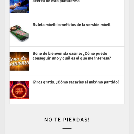
acerca de esta plataforma
Ruleta móvil: beneficios de la versión móvil
Bono de bienvenida casino: ¿Cómo puedo
conseguir uno y cuál es el que me interesa?
Giros gratis: ¿Cómo sacarles el máximo partido?
NO TE PIERDAS!