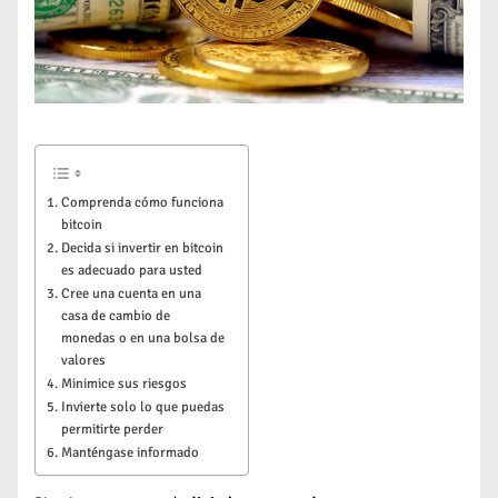
Comprenda cómo funciona
bitcoin
Decida si invertir en bitcoin
es adecuado para usted
Cree una cuenta en una
casa de cambio de
monedas o en una bolsa de
valores
Minimice sus riesgos
Invierte solo lo que puedas
permitirte perder
Manténgase informado