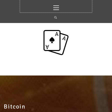
Ir
Menú
al
principal
contenido
MEJORES CASINOS
EN ESPAÑA 2026 –
LISTA COMPLETA DE
NUESTROS
EXPERTOS
JUEGA EN LOS MEJORES CASINOS EN 2026
Bitcoin