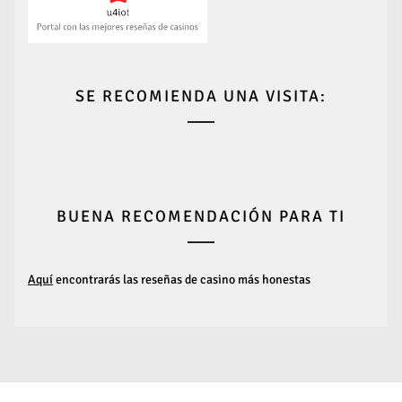
SE RECOMIENDA UNA VISITA:
BUENA RECOMENDACIÓN PARA TI
Aquí
encontrarás las reseñas de casino más honestas